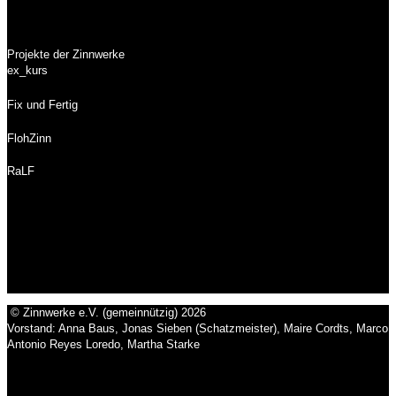
Projekte der Zinnwerke
ex_kurs
Fix und Fertig
FlohZinn
RaLF
© Zinnwerke e.V. (gemeinnützig) 2026
Vorstand: Anna Baus, Jonas Sieben (Schatzmeister), Maire Cordts, Marco
Antonio Reyes Loredo, Martha Starke